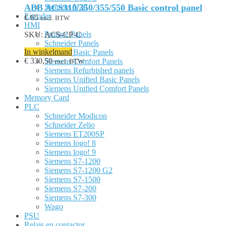
Siemens V20
ABB ACS310/350/355/550 Basic control panel
Encoder
€
65
excl. BTW
HMI
Proface Panels
SKU: ACS-CP-C
Schneider Panels
In winkelmand
Siemens Basic Panels
€
330,50
Siemens Comfort Panels
excl. BTW
Siemens Refurbished panels
Siemens Unified Basic Panels
Siemens Unified Comfort Panels
Memory Card
PLC
Schneider Modicon
Schneider Zelio
Siemens ET200SP
Siemens logo! 8
Siemens logo! 9
Siemens S7-1200
Siemens S7-1200 G2
Siemens S7-1500
Siemens S7-200
Siemens S7-300
Wago
PSU
Relais en contactor