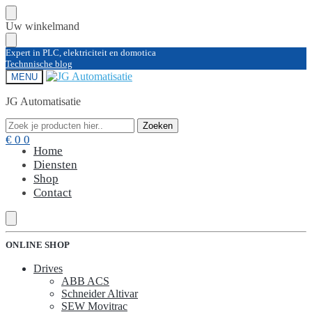
Skip
Skip
Uw winkelmand
to
to
navigation
content
Expert in PLC, elektriciteit en domotica
Technnische blog
MENU
JG Automatisatie
Zoeken
Zoeken
Zoeken
Zoeken
naar:
naar:
€
0
0
Home
Diensten
Shop
Contact
ONLINE SHOP
Drives
ABB ACS
Schneider Altivar
SEW Movitrac