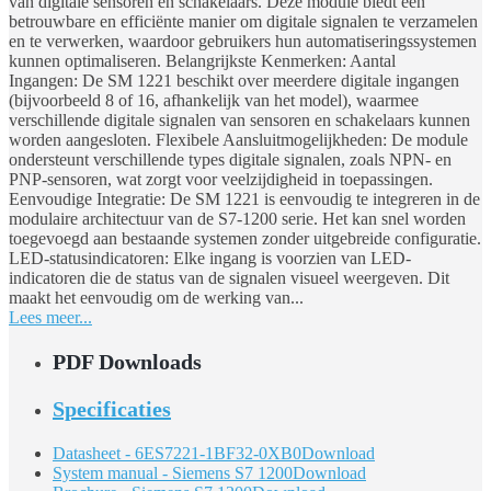
van digitale sensoren en schakelaars. Deze module biedt een
betrouwbare en efficiënte manier om digitale signalen te verzamelen
en te verwerken, waardoor gebruikers hun automatiseringssystemen
kunnen optimaliseren. Belangrijkste Kenmerken: Aantal
Ingangen: De SM 1221 beschikt over meerdere digitale ingangen
(bijvoorbeeld 8 of 16, afhankelijk van het model), waarmee
verschillende digitale signalen van sensoren en schakelaars kunnen
worden aangesloten. Flexibele Aansluitmogelijkheden: De module
ondersteunt verschillende types digitale signalen, zoals NPN- en
PNP-sensoren, wat zorgt voor veelzijdigheid in toepassingen.
Eenvoudige Integratie: De SM 1221 is eenvoudig te integreren in de
modulaire architectuur van de S7-1200 serie. Het kan snel worden
toegevoegd aan bestaande systemen zonder uitgebreide configuratie.
LED-statusindicatoren: Elke ingang is voorzien van LED-
indicatoren die de status van de signalen visueel weergeven. Dit
maakt het eenvoudig om de werking van...
Lees meer...
PDF Downloads
Specificaties
Datasheet - 6ES7221-1BF32-0XB0
Download
System manual - Siemens S7 1200
Download