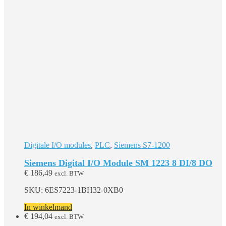
Digitale I/O modules
,
PLC
,
Siemens S7-1200
Siemens Digital I/O Module SM 1223 8 DI/8 DO
€
186,49
excl. BTW
SKU: 6ES7223-1BH32-0XB0
In winkelmand
€
194,04
excl. BTW