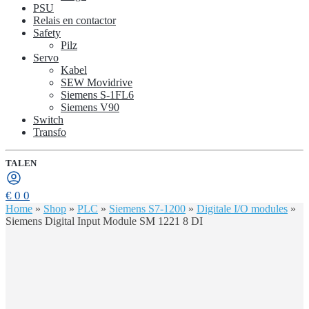
PSU
Relais en contactor
Safety
Pilz
Servo
Kabel
SEW Movidrive
Siemens S-1FL6
Siemens V90
Switch
Transfo
TALEN
€
0
0
Home
»
Shop
»
PLC
»
Siemens S7-1200
»
Digitale I/O modules
»
Siemens Digital Input Module SM 1221 8 DI