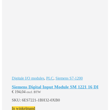
Digitale I/O modules
,
PLC
,
Siemens S7-1200
Siemens Digital Input Module SM 1221 16 DI
€
194,04
excl. BTW
SKU: 6ES7221-1BH32-0XB0
In winkelmand