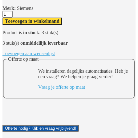
Merk:
Siemens
Siemens
Digital
Toevoegen in winkelmand
Input
Module
Product is
in stock
: 3 stuk(s)
SM
1221
3 stuk(s)
onmiddellijk leverbaar
8
DI
Toevoegen aan wensenlijst
aantal
Offerte op maat
We installeren dagelijks automatisaties. Heb je
een vraag? We helpen je graag verder!
Vraag je offerte op maat
Offerte nodig? Klik en vraag vrijblijvend!