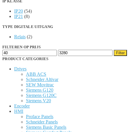
IP KLASSE
IP20
(54)
IP21
(8)
TYPE DIGITALE UITGANG
Relais
(2)
FILTEREN OP PRIJS
Min.
Max.
Filter
prijs
prijs
PRODUCT CATEGORIES
Drives
ABB ACS
Schneider Altivar
SEW Movitrac
Siemens G120
Siemens G120C
Siemens V20
Encoder
HMI
Proface Panels
Schneider Panels
Siemens Basic Panels