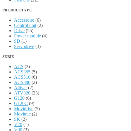
PRODUCTTYPE
Accessoire
(6)
Control unit
(2)
Drive
(55)
Power module
(4)
SD
(1)
Servodrive
(3)
SERIE
ACS
(2)
ACS355
(5)
ACS510
(6)
ACS880
(2)
Altivar
(2)
ATV320
(23)
G120
(6)
G120C
(9)
Movidrive
(5)
Movitrac
(2)
SK
(2)
V20
(1)
V90
(3)