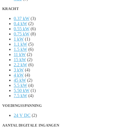
KRACHT
0.37 kW
(3)
0.4 kW
(2)
0.55 kW
(6)
0.75 kW
(8)
1 kW
(1)
1.1 kW
(5)
1.5 kW
(6)
11 kW
(2)
15 kW
(2)
2.2 kW
(6)
3 kW
(4)
4 kW
(4)
45 kW
(2)
5.5 kW
(4)
5.50 kW
(1)
7.5 kW
(4)
VOEDINGSSPANNING
24 V DC
(2)
AANTAL DIGITALE INGANGEN