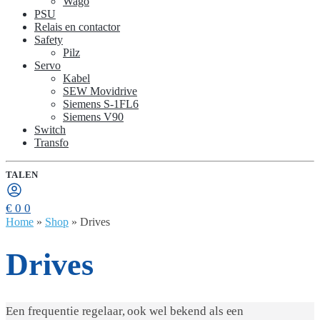
Wago
PSU
Relais en contactor
Safety
Pilz
Servo
Kabel
SEW Movidrive
Siemens S-1FL6
Siemens V90
Switch
Transfo
TALEN
€
0
0
Home
»
Shop
»
Drives
Drives
Een frequentie regelaar, ook wel bekend als een