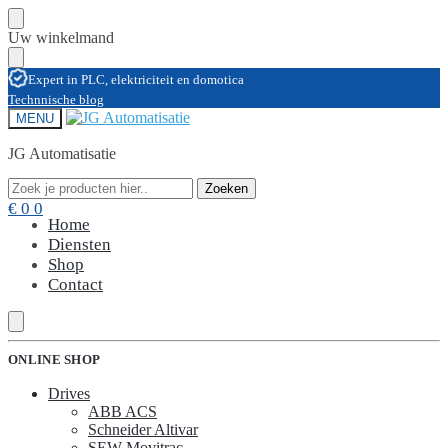
Skip
Skip
Uw winkelmand
to
to
navigation
content
Expert in PLC, elektriciteit en domotica
Technnische blog
MENU
JG Automatisatie
Zoeken
Zoeken
Zoeken
Zoeken
naar:
naar:
€
0
0
Home
Diensten
Shop
Contact
ONLINE SHOP
Drives
ABB ACS
Schneider Altivar
SEW Movitrac