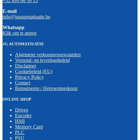
+32 499 86 59 13
E-mail
info@jgautomatisatie.be
Whatsapp
Klik om te appen
JG AUTOMATISATIE
Algemene verkoopsvoorwaarden
Verzend- en leveringsbeleid
Disclaimer
Cookiebeleid (EU)
Privacy Policy
Contact
Retourneren / Herroepingsknop
ONLINE SHOP
Drives
Encoder
HMI
Memory Card
PLC
PSU