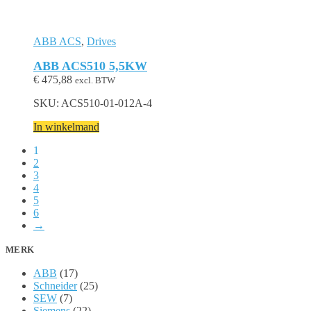
ABB ACS
,
Drives
ABB ACS510 5,5KW
€
475,88
excl. BTW
SKU: ACS510-01-012A-4
In winkelmand
1
2
3
4
5
6
→
MERK
ABB
(17)
Schneider
(25)
SEW
(7)
Siemens
(22)