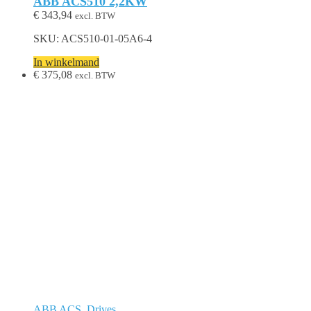
ABB ACS510 2,2KW
€
343,94
excl. BTW
SKU: ACS510-01-05A6-4
In winkelmand
€
375,08
excl. BTW
ABB ACS
,
Drives