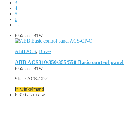
3
4
5
6
→
€
65
excl. BTW
ABB ACS
,
Drives
ABB ACS310/350/355/550 Basic control panel
€
65
excl. BTW
SKU: ACS-CP-C
In winkelmand
€
310
excl. BTW