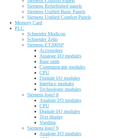
Siemens Comfort Panels
Siemens Refurbished panels
Siemens Unified Basic Panels
Siemens Unified Comfort Panels
Memory Card
PLC
Schneider Modicon
Schneider Zelio
Siemens ET200SP
Accessoires
Analoge I/O modules
Base units
Communicatie modules
CPU
Digitale I/O modules
Interface modules
Technologie modules
Siemens logo! 8
Analoge I/O modules
CPU
Digitale I/O modules
Text display
Voeding
Siemens logo! 9
Analoge I/O modules