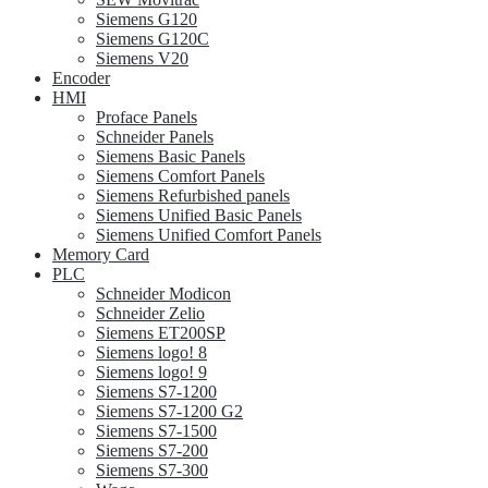
Siemens G120
Siemens G120C
Siemens V20
Encoder
HMI
Proface Panels
Schneider Panels
Siemens Basic Panels
Siemens Comfort Panels
Siemens Refurbished panels
Siemens Unified Basic Panels
Siemens Unified Comfort Panels
Memory Card
PLC
Schneider Modicon
Schneider Zelio
Siemens ET200SP
Siemens logo! 8
Siemens logo! 9
Siemens S7-1200
Siemens S7-1200 G2
Siemens S7-1500
Siemens S7-200
Siemens S7-300